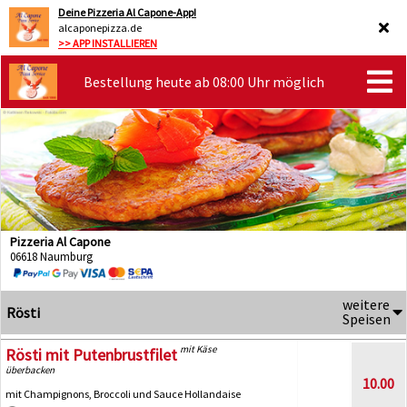
Deine Pizzeria Al Capone-App!
alcaponepizza.de
>> APP INSTALLIEREN
Bestellung heute ab 08:00 Uhr möglich
Pizzeria Al Capone
06618 Naumburg
weitere
Rösti
Speisen
mit Käse
Rösti mit Putenbrustfilet
überbacken
10.00
mit Champignons, Broccoli und Sauce Hollandaise