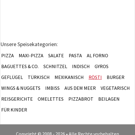
Unsere Speisekategorien:
PIZZA
MAXI-PIZZA
SALATE
PASTA
AL FORNO
BAGUETTES & CO.
SCHNITZEL
INDISCH
GYROS
GEFLÜGEL
TÜRKISCH
MEXIKANISCH
RÖSTI
BURGER
WINGS & NUGGETS
IMBISS
AUS DEM MEER
VEGETARISCH
REISGERICHTE
OMELETTES
PIZZABROT
BEILAGEN
FÜR KINDER
Copyright © 2008 - 2026 • Alle Rechte vorbehalten