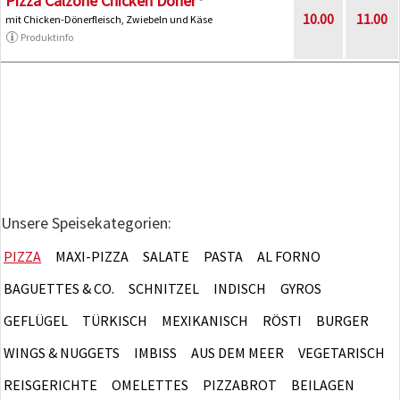
Pizza Calzone Chicken Döner
10.00
11.00
mit Chicken-Dönerfleisch, Zwiebeln und Käse
Produktinfo
Unsere Speisekategorien:
PIZZA
MAXI-PIZZA
SALATE
PASTA
AL FORNO
BAGUETTES & CO.
SCHNITZEL
INDISCH
GYROS
GEFLÜGEL
TÜRKISCH
MEXIKANISCH
RÖSTI
BURGER
WINGS & NUGGETS
IMBISS
AUS DEM MEER
VEGETARISCH
REISGERICHTE
OMELETTES
PIZZABROT
BEILAGEN