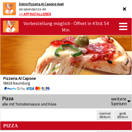
Deine Pizzeria Al Capone-App!
alcaponepizza.de
>> APP INSTALLIEREN
Vorbestellung möglich - Öffnet in 4 Std. 54
Min.
Pizzeria Al Capone
06618 Naumburg
Pizza
weitere
Speisen
alle mit Tomatensauce und Käse
normal
groß
Ø26cm
Ø30cm
PIZZA